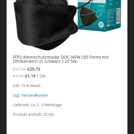
FFP2 Atemschutzmaske DOC-NFW (3D Form) mit
Ohrbändern in schwarz / 25 Stk.
€
37,50
€
29,75
€
1,50
€
1,19
/
Stk.
inkl. 19 % MwSt.
zzgl.
Versandkosten
Lieferzeit:
ca. 2 - 5 Werktage
Produkt enthält: 25
Stk.