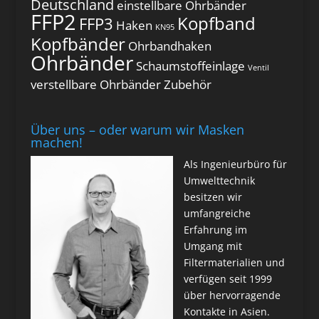
Deutschland
einstellbare Ohrbänder
FFP2
Kopfband
FFP3
Haken
KN95
Kopfbänder
Ohrbandhaken
Ohrbänder
Schaumstoffeinlage
Ventil
verstellbare Ohrbänder
Zubehör
Über uns – oder warum wir Masken
machen!
Als Ingenieurbüro für
Umwelttechnik
besitzen wir
umfangreiche
Erfahrung im
Umgang mit
Filtermaterialien und
verfügen seit 1999
über hervorragende
Kontakte in Asien.