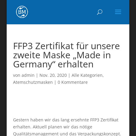
FFP3 Zertifikat für unsere
zweite Maske „Made in
Germany“ erhalten
von
admin
|
Nov. 20, 2020
|
Alle Kategorien
,
Atemschutzmasken
|
0 Kommentare
Gestern haben wir das lang ersehnte FFP3 Zertifikat
erhalten. Aktuell planen wir das nötige
Qualitätsmanagement und das Verpackungskonzept.