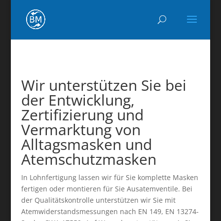
Wir unterstützen Sie bei
der Entwicklung,
Zertifizierung und
Vermarktung von
Alltagsmasken und
Atemschutzmasken
In Lohnfertigung lassen wir für Sie komplette Masken
fertigen oder montieren für Sie Ausatemventile. Bei
der Qualitätskontrolle unterstützen wir Sie mit
Atemwiderstandsmessungen nach EN 149, EN 13274-