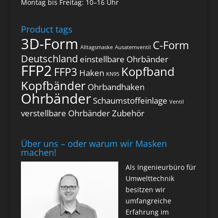
Montag bis Freitag: 10–16 Uhr
Product tags
3D-Form
C-Form
Alltagsmaske
Ausatemventil
Deutschland
einstellbare Ohrbänder
FFP2
Kopfband
FFP3
Haken
KN95
Kopfbänder
Ohrbandhaken
Ohrbänder
Schaumstoffeinlage
Ventil
verstellbare Ohrbänder
Zubehör
Über uns – oder warum wir Masken
machen!
Als Ingenieurbüro für
Umwelttechnik
besitzen wir
umfangreiche
Erfahrung im