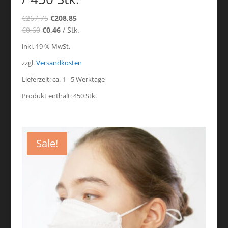
€
267,75
€
208,85
€
0,60
€
0,46
/
Stk.
inkl. 19 % MwSt.
zzgl.
Versandkosten
Lieferzeit:
ca. 1 - 5 Werktage
Produkt enthält: 450
Stk.
Sale!