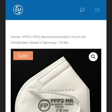
Home
/
FFP2
/ FFP2 Atemschutzmaske C-Form mit
Ohrbändern Made in Germany / 10 Stk.
Sale!