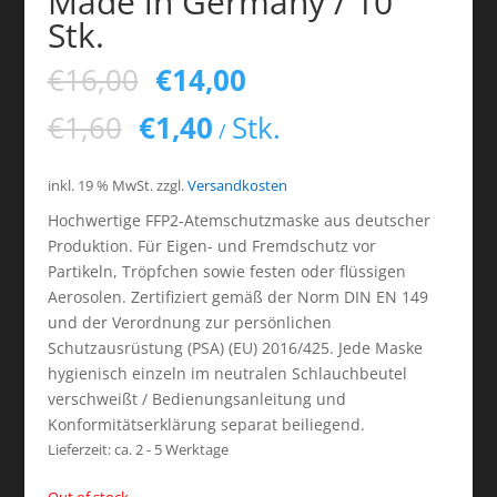
Made in Germany / 10
Stk.
€
16,00
€
14,00
€
1,60
€
1,40
Stk.
/
inkl. 19 % MwSt.
zzgl.
Versandkosten
Hochwertige FFP2-Atemschutzmaske aus deutscher
Produktion. Für Eigen- und Fremdschutz vor
Partikeln, Tröpfchen sowie festen oder flüssigen
Aerosolen. Zertifiziert gemäß der Norm DIN EN 149
und der Verordnung zur persönlichen
Schutzausrüstung (PSA) (EU) 2016/425. Jede Maske
hygienisch einzeln im neutralen Schlauchbeutel
verschweißt / Bedienungsanleitung und
Konformitätserklärung separat beiliegend.
Lieferzeit:
ca. 2 - 5 Werktage