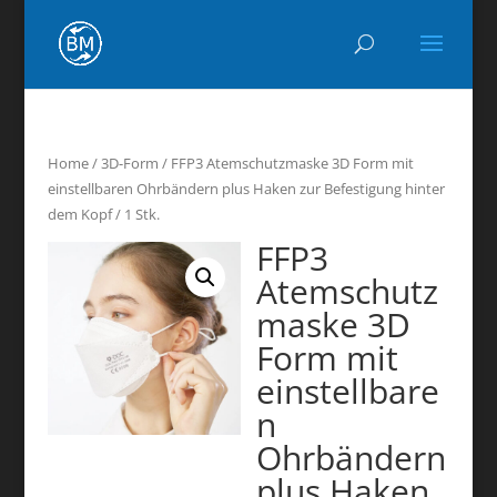
Home
/
3D-Form
/ FFP3 Atemschutzmaske 3D Form mit
einstellbaren Ohrbändern plus Haken zur Befestigung hinter
dem Kopf / 1 Stk.
FFP3
Atemschutz
maske 3D
Form mit
einstellbare
n
Ohrbändern
plus Haken